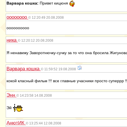
Варвара кошка:
Привет кицюня
оооооооо
© 12:20:49 20.08.2008
оооооооооо
ника
© 12:20:12 20.08.2008
Я ненавижу Заворотнючку-сучку за то что она бросила Жигунов
Варвара кошка
© 11:59:52 19.08.2008
кокой класный фильм !!! все главные учасники просто суперрр !!
Энн
© 14:23:58 14.08.2008
Эй
АнютИК
© 13:25:44 12.08.2008