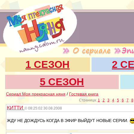
1 СЕЗОН
2 С
5 СЕЗОН
Сериал Моя прекрасная няня
/
Гостевая книга
Страница:
1
:
2
:
3
:
4
:
5
:
6
:
7
:
8
КИТТИ
© 08:25:02 30.08.2008
ЖДУ НЕ ДОЖДУСЬ КОГДА В ЭФИР ВЫЙДУТ НОВЫЕ СЕРИИ.