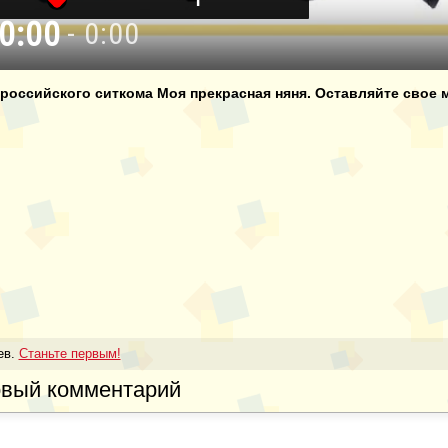
0:00
- 0:00
ая няня 102 серия
ая няня 103 серия
российского ситкома Моя прекрасная няня. Оставляйте свое м
ая няня 104 серия
ев.
Станьте первым!
овый комментарий