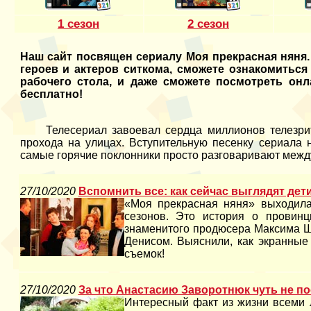
1 сезон
2 сезон
Наш сайт посвящен сериалу Моя прекрасная няня.
героев и актеров ситкома, сможете ознакомиться
рабочего стола, и даже сможете посмотреть он
бесплатно!
Телесериал завоевал сердца миллионов телезрите
прохода на улицах. Вступительную песенку сериала 
самые горячие поклонники просто разговаривают между
27/10/2020
Вспомнить все: как сейчас выглядят дет
«Моя прекрасная няня» выходила
сезонов. Это история о провинц
знаменитого продюсера Максима Ш
Денисом. Выяснили, как экранные
съемок!
27/10/2020
За что Анастасию Заворотнюк чуть не п
Интересный факт из жизни всеми 