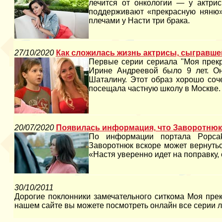
лечится от онкологии — у актрис
поддерживают «прекрасную няню»
плечами у Насти три брака.
27/10/2020
Как сложилась жизнь актрисы, сыгравше
Первые серии сериала "Моя прекр
Ирине Андреевой было 9 лет. О
Шаталину. Этот образ хорошо соч
посещала частную школу в Москве.
20/07/2020
Появилась информация, что Заворотнюк 
По информации портала Popcak
Заворотнюк вскоре может вернуться
«Настя уверенно идет на поправку, 
30/10/2011
Дорогие поклонники замечательного ситкома Моя прек
нашем сайте вы можете посмотреть онлайн все серии 