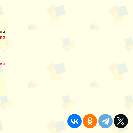
ии
из
ой