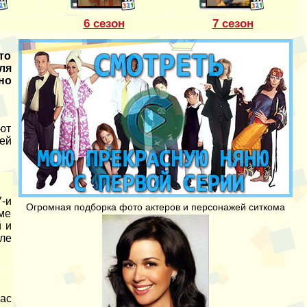
6 сезон
7 сезон
то
ля
но
ют
ей
-и
Огромная подборка фото актеров и персонажей ситкома
ме
 и
ле
ас