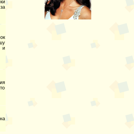
ки
за
ок
шу
 и
ия
что
на