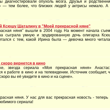
ы диагностировали опухоль мозга. Друзья и родственни
 — тем более, что близких людей у актрисы немало. А 
й Ксюшу Шаталину в "Моей прекрасной няне"
асная няня" вышли в 2004 году. На момент начала съем
на сыграла умную и эрудированную дочь олигарха Ксю
етался с тем, какой Ирина была — девочка много читала
скоро вернется в кино
e, звезда сериала «Моя прекрасная няня» Анастас
 к работе в кино и на телевидении. Источник сообщает, 
скоро вы её увидите в кино и на сцене».
расная няня. У нас для вас прекрасная новость - теперь 
любимого сериала!