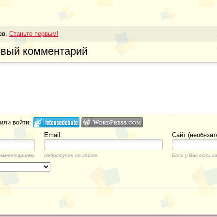
ев.
Станьте первым!
овый комментарий
или войти:
Email
Сайт (необязат
омментариями
Недоступен на сайте.
Если у Вас есть с